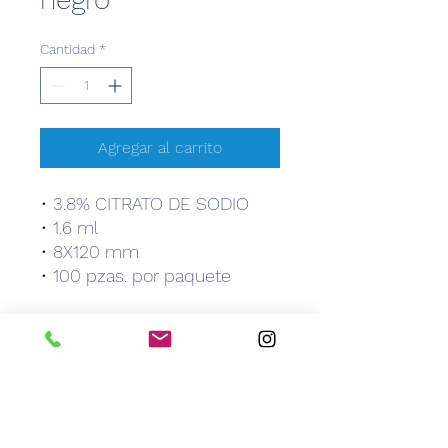
Cantidad
*
Agregar al carrito
• 3.8% CITRATO DE SODIO
• 1.6 ml
• 8X120 mm
• 100 pzas. por paquete
Características
• 3.8% CITRATO DE SODIO
• 1.6 ml
• 8X120 mm