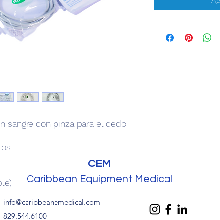
Ag
en sangre con pinza para el dedo
tos
CEM
Caribbean Equipment Medical
le)
info@caribbeanemedical.com
829.544.6100