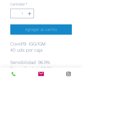
Cantidad
*
Agregar al carrito
Covid19 IGG/IGM
40 uds por caja
Sensibilidad: 96.9%
Especificidad: 98.8%
Exactitud: 96.8%
CEM
Caribbean Equipment Medical