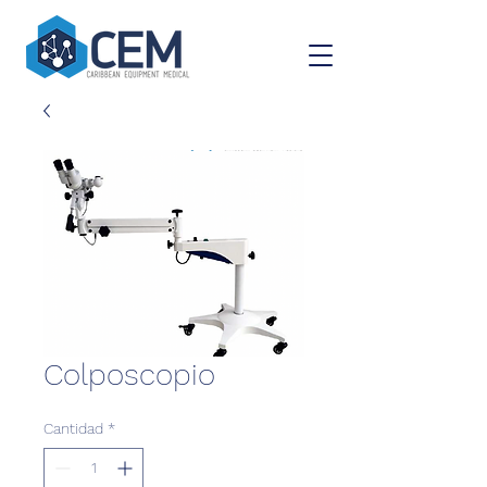
Colposcopio
Cantidad
*