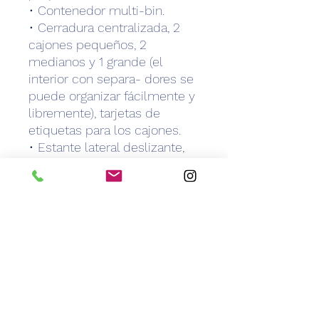
• Contenedor multi-bin.
• Cerradura centralizada, 2
cajones pequeños, 2
medianos y 1 grande (el
interior con separa- dores se
puede organizar fácilmente y
libremente), tarjetas de
etiquetas para los cajones.
• Estante lateral deslizante,
contenedor de utilidad.
• Portaagujas, cesto para el
polvo.
• Cuatro lujosas ruedas
silenciosas (dos con frenos).
GARANTÍA
6 meses de garantía