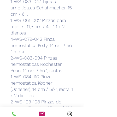
1-WS-033-047 Tijeras
umbilicales Schuhmacher, 15
cm / 6 ",
1-WS-061-002 Pinzas para
tejidos, 11,5 cm / 4ó ", 1 x 2
dientes
4-WS-079-042 Pinza
hemostática Kelly, 14 cm / 5ó
", recta
2-WS-083-094 Pinzas
hemostáticas Rochester
Pean, 14 cm / 5ó ", rectas
1-WS-084-110 Pinza
hemostática Kocher
(Ochsner), 14 cm / 5ó ", recta, 1
x 2 dientes
2-WS-103-108 Pinzas de
esponja Foerster, 25 cm / 10 ",
dentadas, rectas,