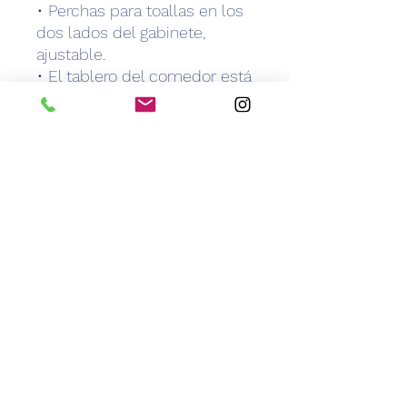
• Perchas para toallas en los
dos lados del gabinete,
ajustable.
• El tablero del comedor está
entre el cajón y la mesa.
• Se pueden transportar
termos, lavabos y otros
productos básicos.
ponlo en él.
• Con 4 ruedas
CEM Caribbean Equipment
Medical
info@caribbeanemedical.com
829.544.6100